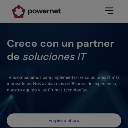
Data Center
Sectores
Crece con un partner
de
soluciones IT
Servicios
Educativo
Ingeniería (arquitectura y diseño
Farmacéutico
Data Center)
Te acompañamos para implementar las soluciones IT más
Seguros
innovadoras. Nos avalan más de 30 años de experiencia,
Mantenimiento
nuestro equipo y las últimas tecnologías.
Hospitalario
Operación Data Center
Áreas
Medios de comunicación
Infraestructura CPD
Empieza ahora
Industria
Ir a data center