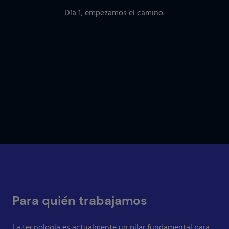
ición
Día 1, empezamos el camino.
Emp
entor
de I
conf
Para quién trabajamos
La tecnología es actualmente un pilar fundamental para