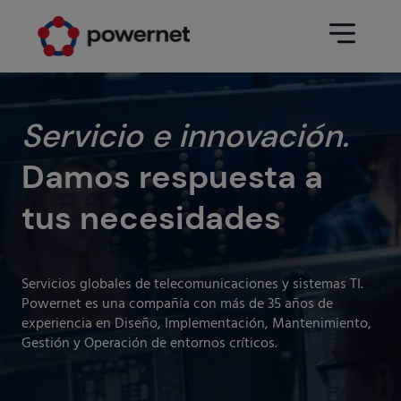
Data Center
Sectores
Servicio e innovación.
Damos respuesta a
Servicios
Educativo
Ingeniería (arquitectura y diseño
tus necesidades
Farmacéutico
Data Center)
Seguros
Mantenimiento
Servicios globales de telecomunicaciones y sistemas TI.
Hospitalario
Operación Data Center
Powernet es una compañía con más de 35 años de
experiencia en Diseño, Implementación, Mantenimiento,
Áreas
Medios de comunicación
Gestión y Operación de entornos críticos.
Infraestructura CPD
Industria
Ir a data center