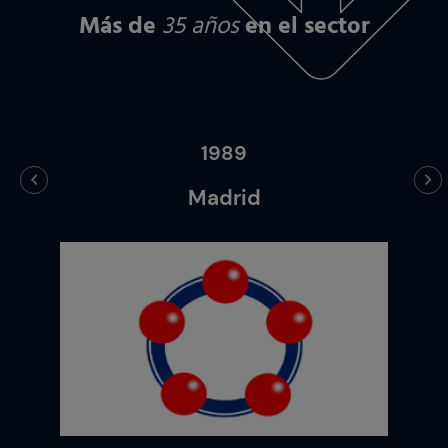
Más de
35 años
en el sector
1989
Madrid
per