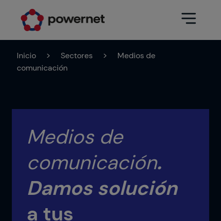
Inicio
>
Sectores
>
Medios de
Data Center
Sectores
comunicación
Servicios
Educativo
Ingeniería (arquitectura y diseño
Farmacéutico
Data Center)
Medios de
Seguros
Mantenimiento
comunicación
.
Hospitalario
Operación Data Center
Damos solución
Áreas
Medios de comunicación
Infraestructura CPD
a tus
Industria
Ir a data center