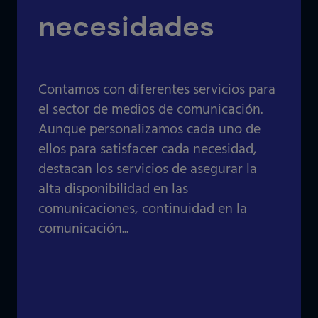
Retail
necesidades
Logística
Tecnología de la información y
comunicaciones
Banca
Contamos con diferentes servicios para
IOTIQ by Powernet
el sector de medios de comunicación.
Workplace
Aunque personalizamos cada uno de
Ver todas las soluciones
Servicios
ellos para satisfacer cada necesidad,
destacan los servicios de asegurar la
Sector público
¿Necesitas ayuda? Te llamamos
alta disponibilidad en las
comunicaciones, continuidad en la
comunicación...
Ver todos los sectores
¿Necesitas ayuda? Te llamamos