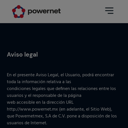
Data Center
Sectores
Aviso legal
Servicios
Educativo
Ingeniería (arquitectura y diseño
Farmacéutico
Data Center)
En el presente Aviso Legal, el Usuario, podrá encontrar
toda la información relativa a las
Seguros
Mantenimiento
condiciones legales que definen las relaciones entre los
usuarios y el responsable de la página
Hospitalario
Operación Data Center
web accesible en la dirección URL
Áreas
Medios de comunicación
http://www.powernet.mx (en adelante, el Sitio Web),
Infraestructura CPD
que Powernetmex, S.A de C.V. pone a disposición de los
Industria
usuarios de Internet.
Ir a data center