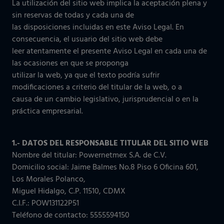
La utilización del sitio web implica la aceptación plena y
Retail
sin reservas de todas y cada una de
las disposiciones incluidas en este Aviso Legal. En
Logística
Tecnología de la información y
consecuencia, el usuario del sitio web debe
comunicaciones
leer atentamente el presente Aviso Legal en cada una de
Banca
las ocasiones en que se proponga
IOTIQ by Powernet
utilizar la web, ya que el texto podría sufrir
Workplace
modificaciones a criterio del titular de la web, o a
Ver todas las soluciones
Servicios
causa de un cambio legislativo, jurisprudencial o en la
práctica empresarial.
Sector público
¿Necesitas ayuda? Te llamamos
1.- DATOS DEL RESPONSABLE TITULAR DEL SITIO WEB
Nombre del titular: Powernetmex S.A. de C.V.
Ver todos los sectores
Domicilio social: Jaime Balmes No.8 Piso 6 Oficina 601,
Los Morales Polanco,
Miguel Hidalgo, C.P. 11510, CDMX
¿Necesitas ayuda? Te llamamos
C.I.F.: POW131122P51
Teléfono de contacto: 5555594150